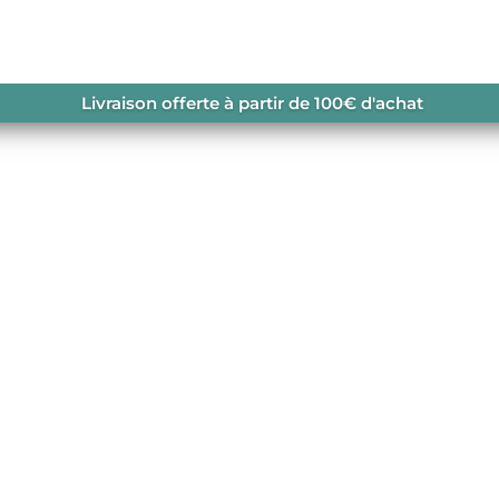
Livraison offerte à partir de 100€ d'achat
ude
in coeur de
e Altitude sur
lle y expose les
sures et les
ndre visite. Nous