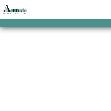
LE MAGASIN
Le magasin
Altit
Gérardmer
Retrouver notre magasin
Altitude Gérardmer
en ple
Gérardmer au 5 place Albert Ferry 88400.
La boutiqu
deux étages propose un large rayon de vêtements. E
nouvelles collections de skis de randonnée, les chaus
vétements techniques.
N’hésitez pas à venir nous re
vous accueillerons avec plaisir !