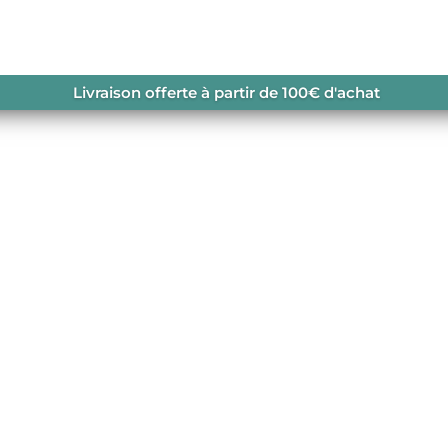
Livraison offerte à partir de 100€ d'achat
TRAIL HOMME
sortie trail commence par ce principe. Respirant
ssure de trail vous accompagnera dans toutes 
 choisissez le model qui vous convient le mieux 
ce.
de trail est à retrouver également dans votr
dmer.