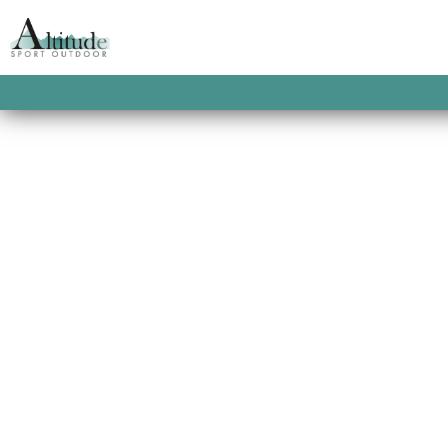
CHAUSSURES DE 
Bien dans ses chaussures !… Une 
en gore-tex ou active, la chau
outdoor, technique ou non. Alors
de votre terrain et de votre distan
Toute la gamme de chaussures 
spécialisé Altitude sport à Gérar