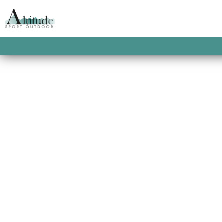
T-SHIRT FEMME
Trail, randonnée, running, gr
l’essentiel,
Optez pour le t-shirt qui fera co
Toute la gamme de T-shirt est à 
sport à Gérardmer.