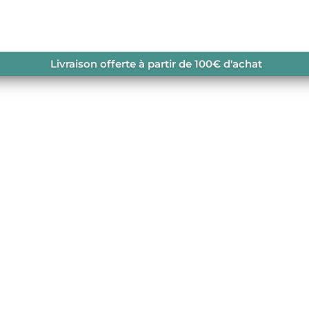
Livraison offerte à partir de 100€ d'achat
impe, mode avec ou sans manche ne passez pas
rps avec vous-même.
retrouver également dans votre boutique spéciali