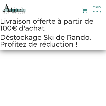
MENU
Livraison offerte à partir de
100€ d'achat
Déstockage Ski de Rando.
Profitez de réduction !
PANTALONS DE RANDONNÉE
FEMME
Pantalon respirant, coupe-vent, Gore-
Tex ou active ou encore doublé.
Le pantalon d’alpinisme est
incontournable. Il vous accompagnera
tout au long de vos aventures en
montagne.
Optez pour le pantalon qui fera corps
avec vous-même.
Toute la gamme de pantalon