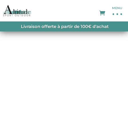
MENU
Livraison offerte à partir de 100€ d'achat
VESTES DE SKI HOMME
Alpin, fond ou rando, respirante, coupe-
vent, Gore-Tex, active ou encore doublé.
La veste de ski est incontournable pour
vos sorties. Elle vous accompagnera
tout au long de vos journée à dévaler les
pentes ou à les remonter en peaux.
Optez pour la veste qui fera corps avec
vous-même et en adéquation avec
votre activité.
Toute la gamme de veste de ski est à