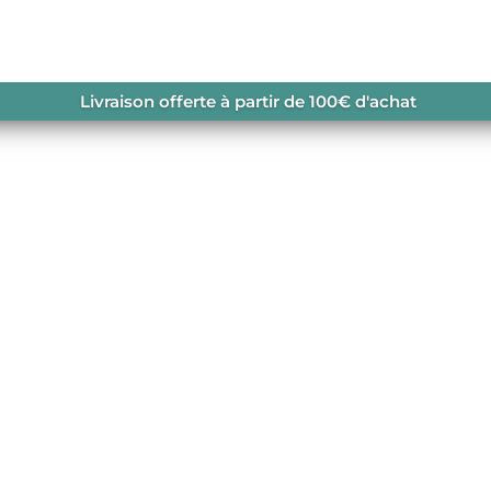
Livraison offerte à partir de 100€ d'achat
RAIL FEMME
sortie trail commence par ce principe. Respirant
ssure de trail vous accompagnera dans toutes 
 choisissez le model qui vous convient le mieux 
ce.
de trail est à retrouver également dans votr
dmer.