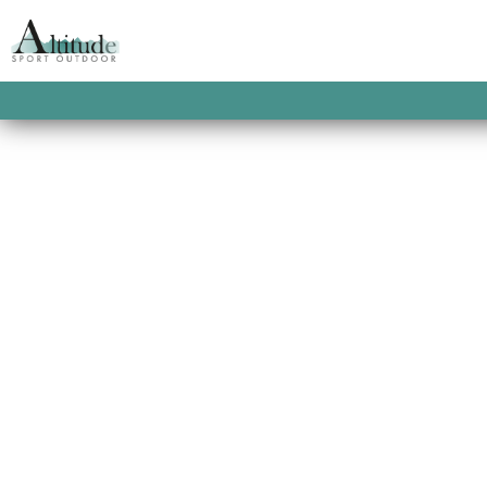
CHAUSSURES DE T
Bien dans ses chaussures !… Une 
en gore-tex ou active, la chau
outdoor, technique ou non. Alors
de votre terrain et de votre distan
Toute la gamme de chaussures 
spécialisé Altitude sport à Gérar