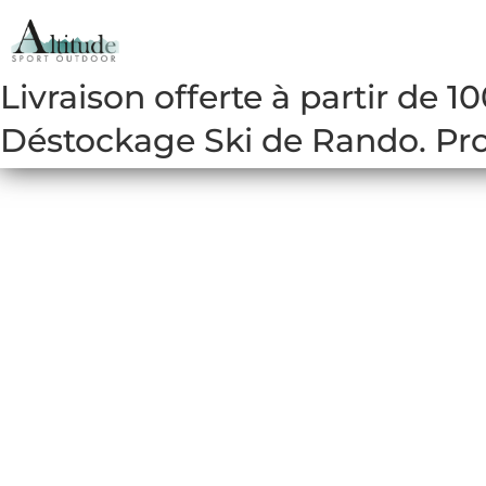
Livraison offerte à partir de 1
Déstockage Ski de Rando. Prof
CHAUSSURES DE 
Free rando, freeride, balade ou c
débattement. Nous vous offrons 
exigences et en adéquation avec
est à retrouver également dans vo