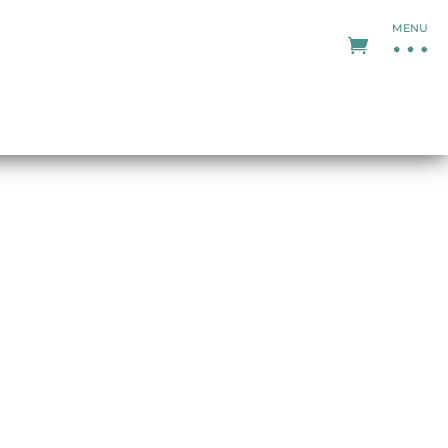
MENU
 plus, large
e selon vos
e randonnée
r.