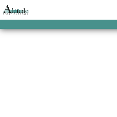
ACCUEIL
/
PROMOTIONS
/
SOLDES HOMME
M
3L RAVINE SHELL J
Un look décontracté et ample pour une tot
mouvement, une membrane performante p
faille et une construction climatiquement 
pratiquants de montagne soucieux de prése
à la recherche d’une veste technique, ha
This product is currently out of stock and u