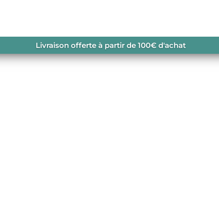
/ 3L RAVINE SHELL JACKET
Livraison offerte à partir de 100€ d'achat
ACKET M
ale liberté de
our une protection sans
neutre pour les
rver leur terrain de jeux,
ut de gamme.
navailable.