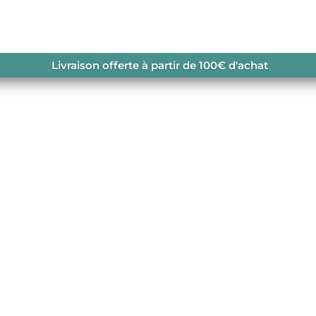
 3L RAVINE SHELL JACKET
Livraison offerte à partir de 100€ d'achat
JACKET W
ale liberté de
our une protection sans
neutre pour les
rver leur terrain de jeux,
ut de gamme.
navailable.