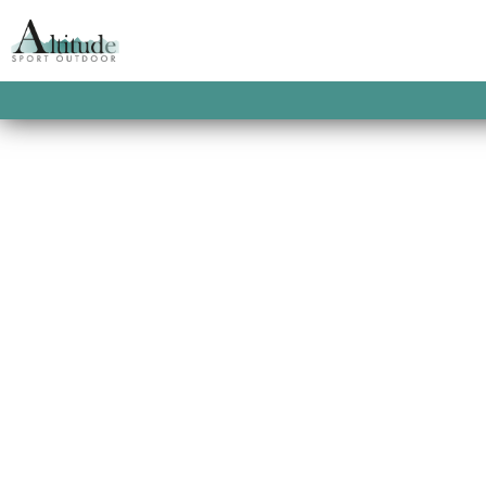
ACCUEIL
/
PROMOTIONS
/
SOLDES FEMME
/
W
3L RAVINE SHELL 
Un look décontracté et ample pour une tot
mouvement, une membrane performante p
faille et une construction climatiquement 
pratiquants de montagne soucieux de prése
à la recherche d’une veste technique, ha
This product is currently out of stock and u