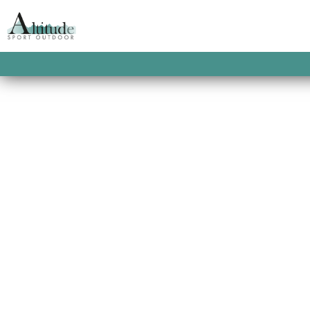
ACCUEIL
/
SKIS DE RANDONNÉE
/ BACKLA
BACKLAND 85 WM
This product is currently out of stock and u
SKU:
N/A
CATEGORIES:
SKIS DE RANDONNÉE
,