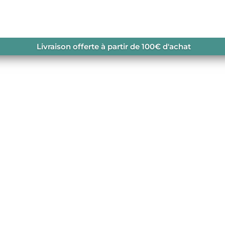
SEMENT PLUSH Z HOODIE
Livraison offerte à partir de 100€ d'achat
Z HOODIE
navailable.
OMME
,
PICTURE ORGANIC