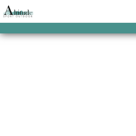
ACCUEIL
/
SWEATS
/
SWEATS HOMME
/ BA
BLACK
BASEMENT PLUSH 
BLACK
Un sweat capuche 100% coton biologique.
This product is currently out of stock and u
SKU:
2900100023795
CATEGORIES:
SWEATS H
CLOTHING
,
SWEATS