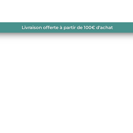
NÉE
/ KULUAR 9 DARK BLUE
Livraison offerte à partir de 100€ d'achat
UE FREINS
 DE SKI DE RANDONNÉE
,
ATK