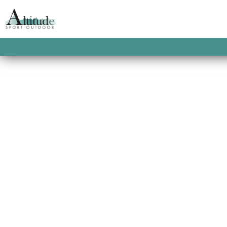
ACCUEIL
/
FIXATIONS DE SKI DE RANDON
FREINS 91MM
KULUAR 9 DARK BL
91MM
419.00
€
Out of stock
SKU:
8051406194451
CATEGORIES:
FIXATIONS