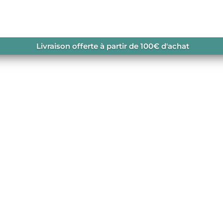
SNIL SWEAT A CAPUCHE
Livraison offerte à partir de 100€ d'achat
CAPUCHE
le, aux couleurs
navailable.
ATS
,
SWEATS HOMME