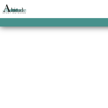
ACCUEIL
/
SWEATS
/
SWEATS HOMME
/ ME
GRIS
MESNIL SWEAT A 
GRIS
Un sweatshirt à capuche doux et confortab
tendance.
This product is currently out of stock and u
SKU:
2900100023115
CATEGORIES:
FAGUO
,
SWE