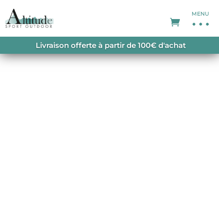
MENU
ACCUEIL
/
PROMOTIONS
/
SOLDES HOMME
/ M’S
Livraison offerte à partir de 100€ d'achat
CLASSIC RETRO-X FLEECE JKT NATURAL