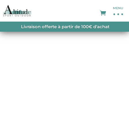
MENU
ACCUEIL
/
POLAIRES
/
POLAIRES HOMME
/ M’S R1
Livraison offerte à partir de 100€ d'achat
AIR ZIP NECK COSMIC GOLD