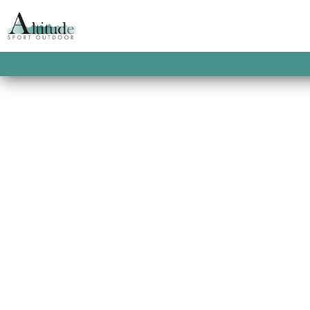
ACCUEIL
/
T-SHIRT HOMME
/ MURRAY TEE
MURRAY TEE
This product is currently out of stock and u
SKU:
2900100041492
CATEGORIES:
PICTURE O
HOMME