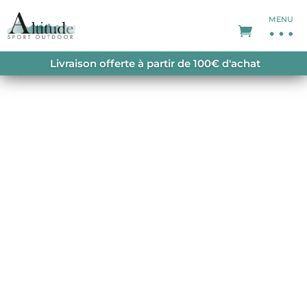
MENU
ACCUEIL
/
VESTES
/
VESTES-HOMME
/
Livraison offerte à partir de 100€ d'achat
PATAGONIA M’S R1 TECHFACE HOODY FORGE
GREY