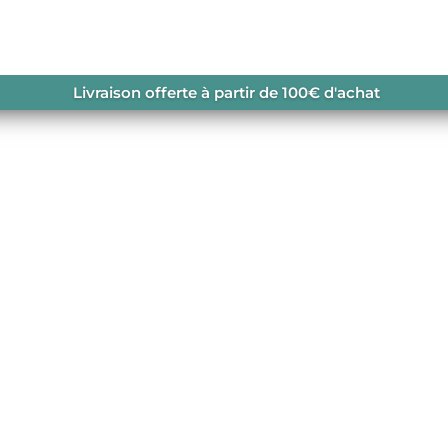
/ ROCCHETTA FLEECE
Livraison offerte à partir de 100€ d'achat
 SPICY
e de chaleur à la montagne
navailable.
OLAIRES HOMME
,