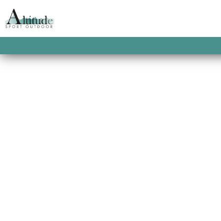
ACCUEIL
/
PROMOTIONS
/
SOLDES HOMME
SPICY ORANGE
ROCCHETTA FLEECE
ORANGE
La polaire qui vous apportera la juste dos
comme à la maison.
This product is currently out of stock and u
SKU:
2900100047586
CATEGORIES:
KARPOS
,
P