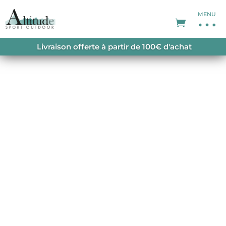
MENU
ACCUEIL
/
VESTES
/
VESTES-FEMME
/ W’S NANO
Livraison offerte à partir de 100€ d'achat
PUFF JACKET HEMLOCK GREEN