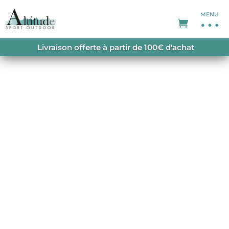
MENU
ACCUEIL
/
POLAIRES
/
POLAIRES FEMME
/ W’S
Livraison offerte à partir de 100€ d'achat
RETRO PILE FLEECE HOODY PELICAN