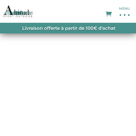
MENU
ACCUEIL
/
SACS À DOS
/
SACS À DOS
Livraison offerte à partir de 100€ d'achat
RANDONNÉE
/ AC LITE 16 ATLANTIC INK