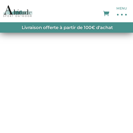
MENU
ACCUEIL
/
SACS À DOS
/
SACS À DOS
Livraison offerte à partir de 100€ d'achat
RANDONNÉE
/ AC LITE 24 REDWOOD IVY