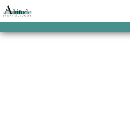
ACCUEIL
/
VESTES DE SKI
/
VESTES DE SKI
JACKET W JADE
AVANTI SKI JACKE
L’Avanti ski Jacket d’Helly Hansen est la ve
accompagnera brillamment pour vous aide
objectifs, conçue pour atteindre l’excellen
This product is currently out of stock and u
SKU:
2900100032995
CATEGORIES:
HELLY HAN