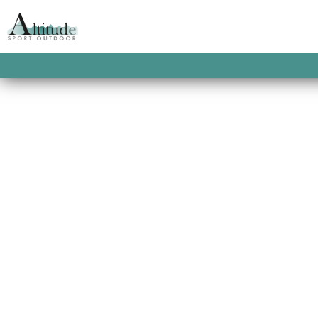
ACCUEIL
/
CHAUSSURES DE SKI DE RAND
CARBON
BACKLAND CARBO
This product is currently out of stock and u
SKU:
2900100029841
CATEGORIES:
ATOMIC
,
CH
RANDONNÉE HOMME