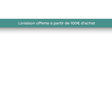
ONNÉE HOMME
/ BACKLAND
Livraison offerte à partir de 100€ d'achat
N
navailable.
AUSSURES DE SKI DE