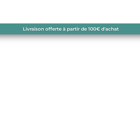
 DAYBREAKER BLOCK
Livraison offerte à partir de 100€ d'achat
CK
KET NAVY
ours avoir sous la main, à
navailable.
SEN
,
COLLECTION HOMME
,