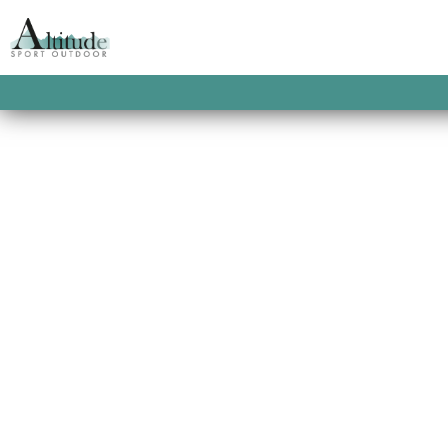
ACCUEIL
/
POLAIRES
/
POLAIRES HOMME
/
MICROFLEECE JACKET NAVY
DAYBREAKER BLO
MICROFLEECE JAC
La polaire
Polartec® éco responsable à touj
la fois chaude, légère et respirante.
This product is currently out of stock and u
SKU:
2900100030861
CATEGORIES:
HELLY HAN