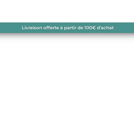
DONNÉE
/ DEUTER
Livraison offerte à partir de 100€ d'achat
CT CORE
OS RANDONNÉE
,
DEUTER
,