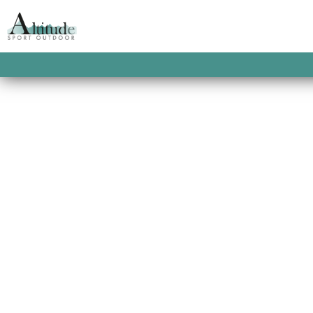
ACCUEIL
/
SACS À DOS
/
SACS À DOS RAN
AIRCONTACT CORE 45+10 SL SHALE IVY
DEUTER AIRCONTA
45+10 SL SHALE IVY
260.00
€
Out of stock
SKU:
4046051163574
CATEGORIES:
SACS À D