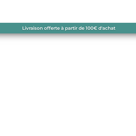
DONNÉE
/ FUTURA 24 SL
Livraison offerte à partir de 100€ d'achat
IA
 amélioré pour profiter
plein air.