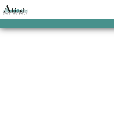
ACCUEIL
/
SACS À DOS
/
SACS À DOS RAN
CASPIA CURRANT
FUTURA 24 SL CASP
CURRANT
155.00
€
Le sac de randonnée au confort de portage
sans compromis de vos sorties sportives en 